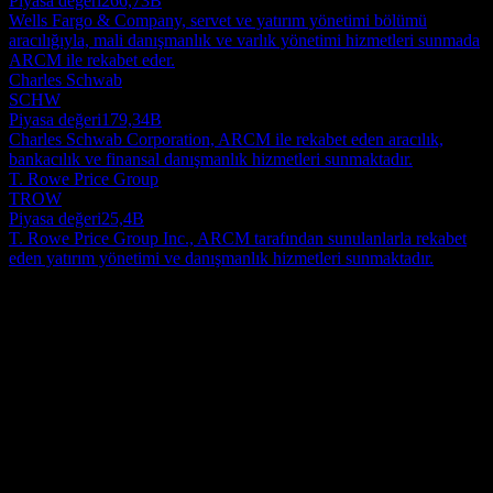
Piyasa değeri
266,73B
Wells Fargo & Company, servet ve yatırım yönetimi bölümü
aracılığıyla, mali danışmanlık ve varlık yönetimi hizmetleri sunmada
ARCM ile rekabet eder.
Charles Schwab
SCHW
Piyasa değeri
179,34B
Charles Schwab Corporation, ARCM ile rekabet eden aracılık,
bankacılık ve finansal danışmanlık hizmetleri sunmaktadır.
T. Rowe Price Group
TROW
Piyasa değeri
25,4B
T. Rowe Price Group Inc., ARCM tarafından sunulanlarla rekabet
eden yatırım yönetimi ve danışmanlık hizmetleri sunmaktadır.
Hakkında
Arrow Reserve Capital Management ETF (ARCM) temel olarak
geniş bir ABD sabit getirili menkul kıymet yelpazesine yatırım
yapar. Portföy, özellikle sıfır ile iki yıl arasında değişen dolar ağırlıklı
ortalama efektif vadeye sahip, kısa vadeli görünüm sunan borçlanma
Show more...
araçlarından oluşturulmuştur. Bu menkul kıymetler, yükümlülükleri
CEO
ABD doları cinsinden olan kuruluşlardan kaynaklanmaktadır ve
Ülke
ipotek teminatlı ile varlık teminatlı menkul kıymetler gibi çeşitli
Amerika Birleşik Devletleri
türleri içerebilir. Dahil edilme için temel gereklilik kredi kalitesidir:
ISIN