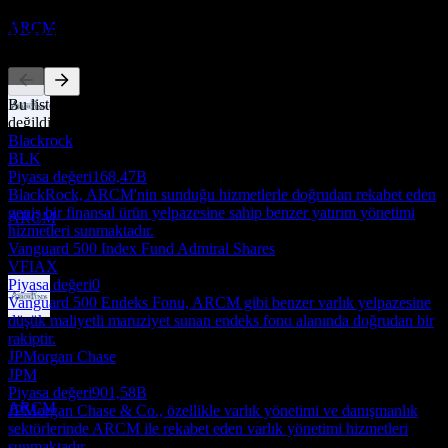
Tahmini
ARCM
Rakipler
Bu liste, son piyasa olaylarına dayalı bir analizdir. Yatırım tavsiyesi
değildir.
Temettü ödemesi
Blackrock
3
BLK
DEC
Piyasa değeri
168,47B
Arrow Reserve Capital Management
BlackRock, ARCM'nin sunduğu hizmetlerle doğrudan rekabet eden
Tahmini
geniş bir finansal ürün yelpazesine sahip benzer yatırım yönetimi
ARCM
hizmetleri sunmaktadır.
Vanguard 500 Index Fund Admiral Shares
VFIAX
Piyasa değeri
0
Vanguard 500 Endeks Fonu, ARCM gibi benzer varlık yelpazesine
düşük maliyetli maruziyet sunan endeks fonu alanında doğrudan bir
Temettü eksisi
rakiptir.
28
JPMorgan Chase
DEC
JPM
Arrow Reserve Capital Management
Piyasa değeri
901,58B
Tahmini
ARCM
JPMorgan Chase & Co., özellikle varlık yönetimi ve danışmanlık
sektörlerinde ARCM ile rekabet eden varlık yönetimi hizmetleri
sunmaktadır.