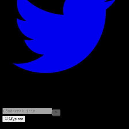
©
2026
Stock Events GmbH
AI'ye sor