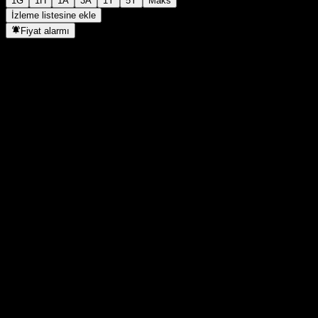
1G
1H
1A
3A
1Y
5Y
Maks
İzleme listesine ekle
Fiyat alarmı
İstatistikler
Günün en yüksek
100,14
Günlük en düşük
100,14
52H Zirve
101,26
52H Dip
99,34
Hacim
7
Ort. Hacim
432
Piyasa değeri
0
F/K Oranı
-
Temettü verimi
3,62%