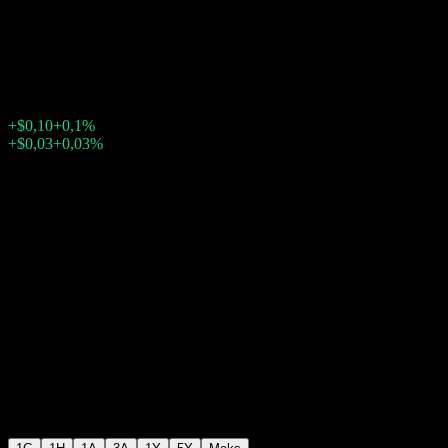
Management
$100,14
12
+$0,10
+0,1%
Friday 17:57
+$0,03
+0,03%
Friday 23:34
Seans sonrası