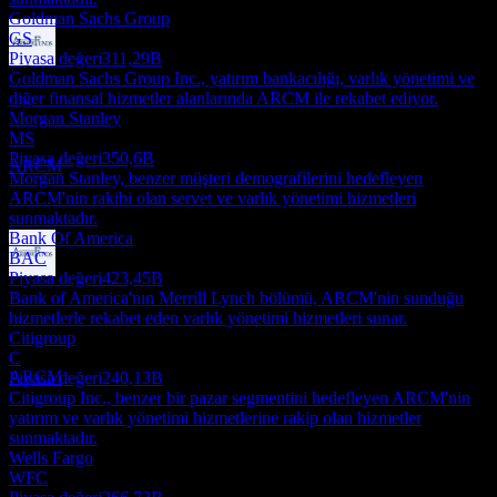
Goldman Sachs Group
GS
Piyasa değeri
311,29B
Temettü ödemesi
Goldman Sachs Group Inc., yatırım bankacılığı, varlık yönetimi ve
31
diğer finansal hizmetler alanlarında ARCM ile rekabet ediyor.
DEC
Morgan Stanley
Arrow Reserve Capital Management
MS
Tahmini
Piyasa değeri
350,6B
ARCM
Morgan Stanley, benzer müşteri demografilerini hedefleyen
ARCM'nin rakibi olan servet ve varlık yönetimi hizmetleri
sunmaktadır.
Bank Of America
BAC
Piyasa değeri
423,45B
Temettü eksisi
Bank of America'nın Merrill Lynch bölümü, ARCM'nin sunduğu
1
hizmetlerle rekabet eden varlık yönetimi hizmetleri sunar.
FEB
27
Citigroup
Arrow Reserve Capital Management
C
Tahmini
ARCM
Piyasa değeri
240,13B
Citigroup Inc., benzer bir pazar segmentini hedefleyen ARCM'nin
yatırım ve varlık yönetimi hizmetlerine rakip olan hizmetler
sunmaktadır.
Wells Fargo
WFC