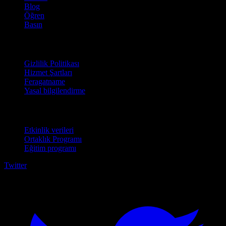
Blog
Öğren
Basın
Hukuki
Gizlilik Politikası
Hizmet Şartları
Feragatname
Yasal bilgilendirme
İşletmeler için
Etkinlik verileri
Ortaklık Programı
Eğitim programı
Twitter