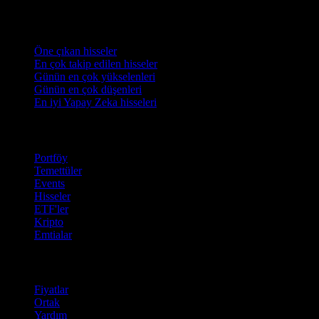
Koleksiyonlar
Öne çıkan hisseler
En çok takip edilen hisseler
Günün en çok yükselenleri
Günün en çok düşenleri
En iyi Yapay Zeka hisseleri
Özellikler
Portföy
Temettüler
Events
Hisseler
ETF'ler
Kripto
Emtialar
company
Fiyatlar
Ortak
Yardım