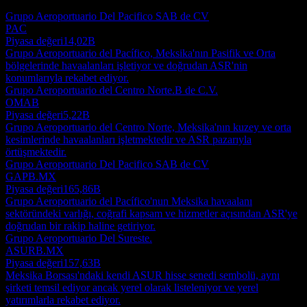
değildir.
Grupo Aeroportuario Del Pacifico SAB de CV
PAC
Piyasa değeri
14,02B
Grupo Aeroportuario del Pacífico, Meksika'nın Pasifik ve Orta
bölgelerinde havaalanları işletiyor ve doğrudan ASR'nin
konumlarıyla rekabet ediyor.
Grupo Aeroportuario del Centro Norte.B de C.V.
OMAB
Piyasa değeri
5,22B
Grupo Aeroportuario del Centro Norte, Meksika'nın kuzey ve orta
kesimlerinde havaalanları işletmektedir ve ASR pazarıyla
örtüşmektedir.
Grupo Aeroportuario Del Pacifico SAB de CV
GAPB.MX
Piyasa değeri
165,86B
Grupo Aeroportuario del Pacífico'nun Meksika havaalanı
sektöründeki varlığı, coğrafi kapsam ve hizmetler açısından ASR'ye
doğrudan bir rakip haline getiriyor.
Grupo Aeroportuario Del Sureste.
ASURB.MX
Piyasa değeri
157,63B
Meksika Borsası'ndaki kendi ASUR hisse senedi sembolü, aynı
şirketi temsil ediyor ancak yerel olarak listeleniyor ve yerel
yatırımlarla rekabet ediyor.