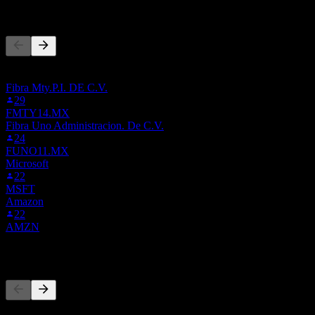
Başkaları da takip ediyor
Bu liste, ASURB.MX'i takip eden Stock Events kullanıcılarının
izleme listelerine dayanmaktadır. Yatırım tavsiyesi değildir.
Fibra Mty.P.I. DE C.V.
29
FMTY14.MX
Fibra Uno Administracion. De C.V.
24
FUNO11.MX
Microsoft
22
MSFT
Amazon
22
AMZN
Rakipler
Bu liste, son piyasa olaylarına dayalı bir analizdir. Yatırım tavsiyesi