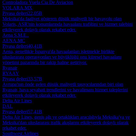
Controladora Vuela Cia De Aviacion
VOLARA.MX
Piyasa değeri
22,05B
Meksika'da faaliyet gösteren düşük maliyetli bir havayolu olan
Volaris, ASR'nin konumlarında havaalanı trafiğini ve hizmet talebini
etkileyerek dolaylı olarak rekabet eder.
Aena S.M.E..
AENA.MC
Piyasa değeri
40,41B
Aena, genellikle İspanya'da havaalanları işletmekle birlikte
uluslararası operasyonları ve büyüklüğü onu küresel havaalanı
yönetimi pazarında bir rakip haline getiriyor.
Ryanair
RYAAY
Piyasa değeri
33,57B
Avrupa'nın önde gelen düşük maliyetli taşıyıcılarından biri olan
Ryanair, hava seyahati trendlerini ve havalimanı hizmet taleplerini
etkileyerek dolaylı olarak rekabet eder.
Delta Air Lines
DAL
Piyasa değeri
57,41B
Delta Air Lines, geniş ağı ve ortaklıkları aracılığıyla Meksika'ya ve
Meksika'dan uluslararası trafik akışlarını etkileyerek dolaylı olarak
rekabet eder.
Southwest Airlines