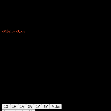
Sureste.
M$475,59
202
-M$2,37
-0,5%
Friday 19:59
1G
1H
1A
3A
1Y
5Y
Maks