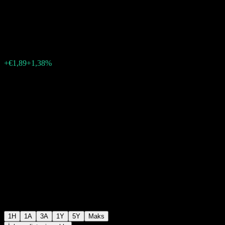
Fund Vollthesaurierer
€139,26
0
+€1,89
+1,38%
Geçen hafta
1H
1A
3A
1Y
5Y
Maks