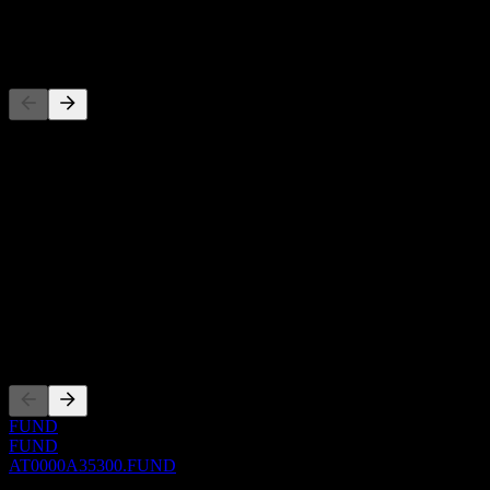
-
Rakipler
Bu liste, son piyasa olaylarına dayalı bir analizdir. Yatırım tavsiyesi
değildir.
Hakkında
Show more...
CEO
ISIN
AT0000A35300
Kotasyonlar
FUND
FUND
AT0000A35300.FUND