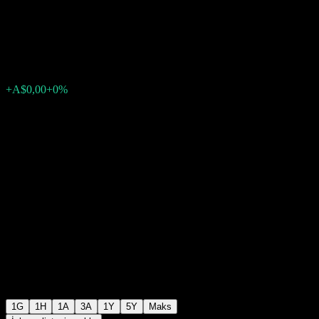
(ADB) 185% 22/27
A$98,71
0
+A$0,00
+0%
Wednesday 09:50
1G
1H
1A
3A
1Y
5Y
Maks