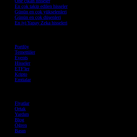
Öne çıkan hisseler
En çok takip edilen hisseler
Günün en çok yükselenleri
Günün en çok düşenleri
En iyi Yapay Zeka hisseleri
Özellikler
Portföy
Temettüler
Events
Hisseler
ETF'ler
Kripto
Emtialar
company
Fiyatlar
Ortak
Yardım
Blog
Öğren
Basın