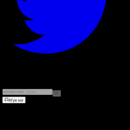
©
2026
Stock Events GmbH
AI'ye sor