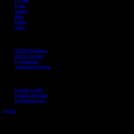
Fiyatlar
Ortak
Yardım
Blog
Öğren
Basın
Hukuki
Gizlilik Politikası
Hizmet Şartları
Feragatname
Yasal bilgilendirme
İşletmeler için
Etkinlik verileri
Ortaklık Programı
Eğitim programı
Twitter