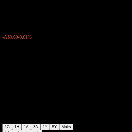
Bank 46% 26/31
A$98,39
0
-A$0,00
-0,01%
Friday 15:20
1G
1H
1A
3A
1Y
5Y
Maks