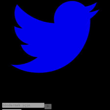
©
2026
Stock Events GmbH