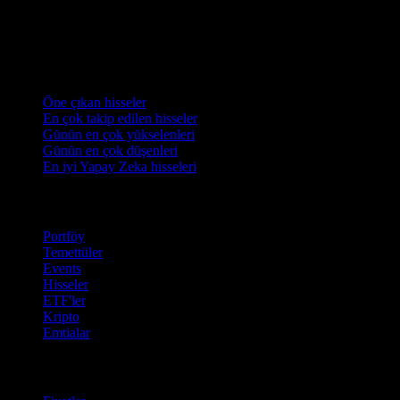
Koleksiyonlar
Öne çıkan hisseler
En çok takip edilen hisseler
Günün en çok yükselenleri
Günün en çok düşenleri
En iyi Yapay Zeka hisseleri
Özellikler
Portföy
Temettüler
Events
Hisseler
ETF'ler
Kripto
Emtialar
company