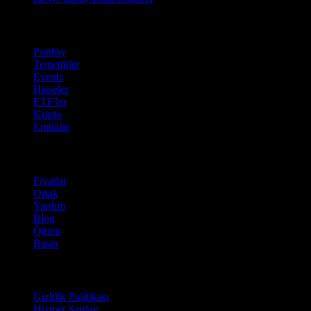
Özellikler
Portföy
Temettüler
Events
Hisseler
ETF'ler
Kripto
Emtialar
company
Fiyatlar
Ortak
Yardım
Blog
Öğren
Basın
Hukuki
Gizlilik Politikası
Hizmet Şartları