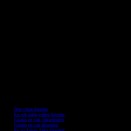
Koleksiyonlar
Öne çıkan hisseler
En çok takip edilen hisseler
Günün en çok yükselenleri
Günün en çok düşenleri
En iyi Yapay Zeka hisseleri