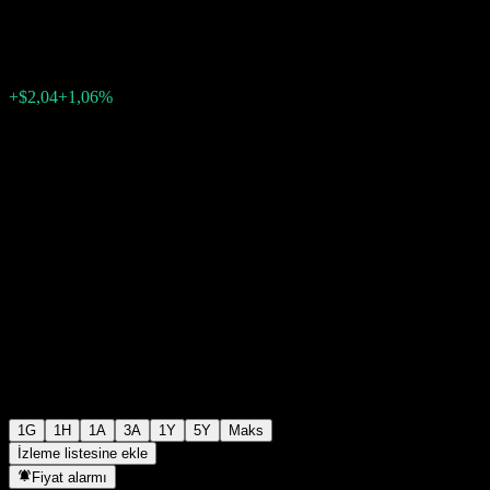
$193,88
790
+$2,04
+1,06%
Tuesday 05:16
1G
1H
1A
3A
1Y
5Y
Maks
İzleme listesine ekle
Fiyat alarmı