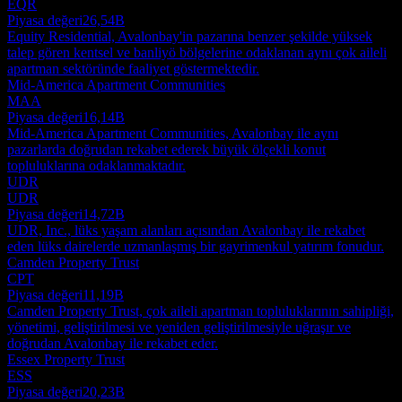
EQR
Piyasa değeri
26,54B
Equity Residential, Avalonbay'in pazarına benzer şekilde yüksek
talep gören kentsel ve banliyö bölgelerine odaklanan aynı çok aileli
apartman sektöründe faaliyet göstermektedir.
Mid-America Apartment Communities
MAA
Piyasa değeri
16,14B
Mid-America Apartment Communities, Avalonbay ile aynı
pazarlarda doğrudan rekabet ederek büyük ölçekli konut
topluluklarına odaklanmaktadır.
UDR
UDR
Piyasa değeri
14,72B
UDR, Inc., lüks yaşam alanları açısından Avalonbay ile rekabet
eden lüks dairelerde uzmanlaşmış bir gayrimenkul yatırım fonudur.
Camden Property Trust
CPT
Piyasa değeri
11,19B
Camden Property Trust, çok aileli apartman topluluklarının sahipliği,
yönetimi, geliştirilmesi ve yeniden geliştirilmesiyle uğraşır ve
doğrudan Avalonbay ile rekabet eder.
Essex Property Trust
ESS
Piyasa değeri
20,23B