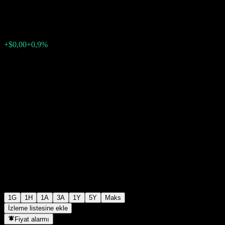
$0,035389
0
+$0,00
+0,9%
23:11 Bugün
1G
1H
1A
3A
1Y
5Y
Maks
İzleme listesine ekle
Fiyat alarmı