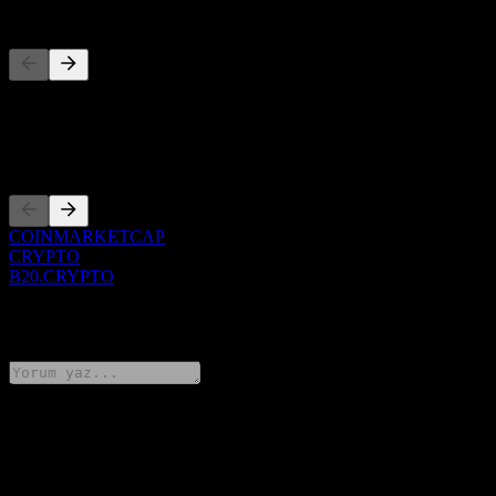
Rakipler
Bu liste, son piyasa olaylarına dayalı bir analizdir. Yatırım tavsiyesi
değildir.
Kotasyonlar
COINMARKETCAP
CRYPTO
B20.CRYPTO
0 Comments
Düşüncelerini paylaş
FAQ