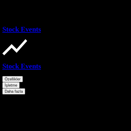
Stock Events
Stock Events
Özellikler
İşletme
Daha fazla