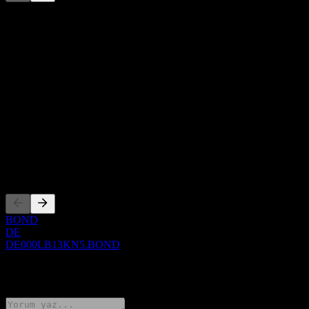
Bu liste, son piyasa olaylarına dayalı bir analizdir. Yatırım tavsiyesi
değildir.
Hakkında
Show more...
CEO
ISIN
DE000LB13KN5
WKN
LB13KN
Kotasyonlar
BOND
DE
DE000LB13KN5.BOND
0 Comments