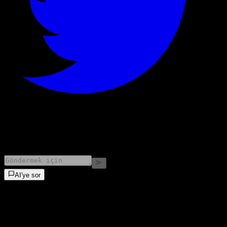
©
2026
Stock Events GmbH
AI'ye sor