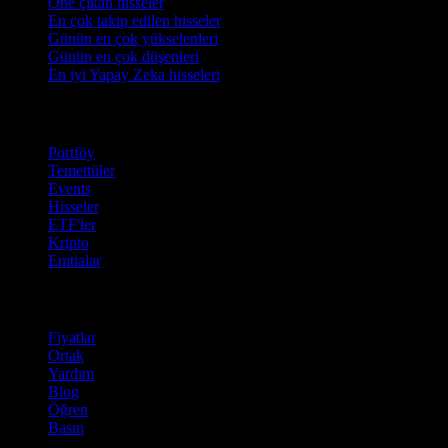
Öne çıkan hisseler
En çok takip edilen hisseler
Günün en çok yükselenleri
Günün en çok düşenleri
En iyi Yapay Zeka hisseleri
Özellikler
Portföy
Temettüler
Events
Hisseler
ETF'ler
Kripto
Emtialar
company
Fiyatlar
Ortak
Yardım
Blog
Öğren
Basın