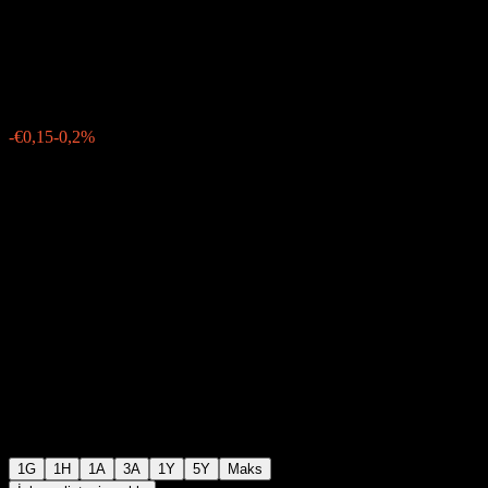
Württemberg 06% 20/35
€76,33
0
-€0,15
-0,2%
15:22 Bugün
1G
1H
1A
3A
1Y
5Y
Maks