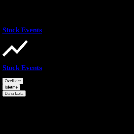
Stock Events
Stock Events
Özellikler
İşletme
Daha fazla