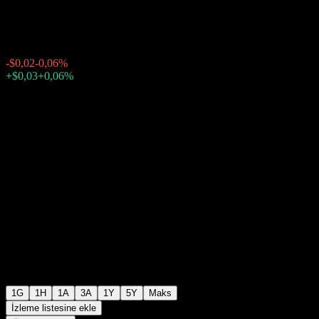
$45,14
14828
-$0,02
-0,06%
17:48 Bugün
+$0,03
+0,06%
20:00
Seans sonrası
1G
1H
1A
3A
1Y
5Y
Maks
İzleme listesine ekle