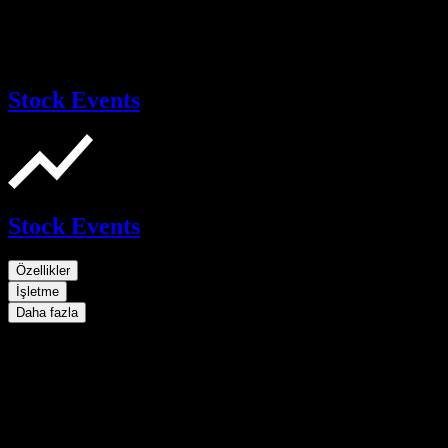
Stock Events
Stock Events
Özellikler
İşletme
Daha fazla