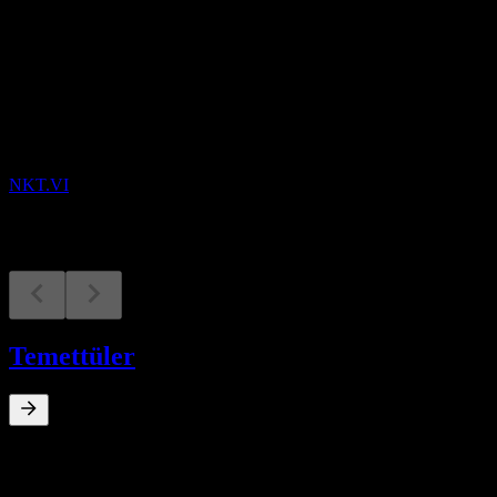
Yaklaşan
Finansal sonuçlar
14
AUG
NKT A/S
NKT.VI
Temettüler
0
%
Temettü verimi
Apr 16
€0,69