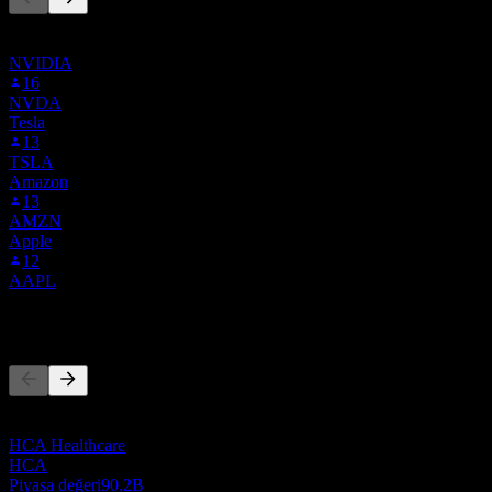
Bu liste, NUTX.BOATS'i takip eden Stock Events kullanıcılarının
izleme listelerine dayanmaktadır. Yatırım tavsiyesi değildir.
NVIDIA
16
NVDA
Tesla
13
TSLA
Amazon
13
AMZN
Apple
12
AAPL
Rakipler
Bu liste, son piyasa olaylarına dayalı bir analizdir. Yatırım tavsiyesi
değildir.
HCA Healthcare
HCA
Piyasa değeri
90,2B