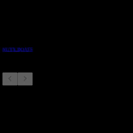
Yaklaşan
Finansal sonuçlar
24
NOV
Nutex Health
NUTX.BOATS
Finansal sonuçlar
6
Aug
Beklenen
Q3 2025
Q1 2026