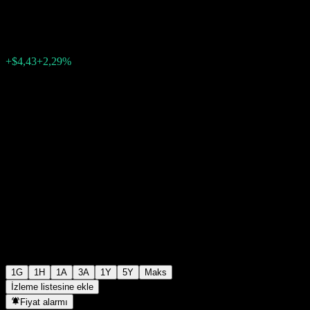
$197,50
72
+$4,43
+2,29%
Monday 04:27
1G
1H
1A
3A
1Y
5Y
Maks
İzleme listesine ekle
Fiyat alarmı