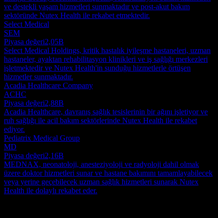
ve destekli yaşam hizmetleri sunmaktadır ve post-akut bakım
sektöründe Nutex Health ile rekabet etmektedir.
Select Medical
SEM
Piyasa değeri
2,05B
Select Medical Holdings, kritik hastalık iyileşme hastaneleri, uzman
hastaneler, ayaktan rehabilitasyon klinikleri ve iş sağlığı merkezleri
işletmektedir ve Nutex Health'in sunduğu hizmetlerle örtüşen
hizmetler sunmaktadır.
Acadia Healthcare Company
ACHC
Piyasa değeri
2,88B
Acadia Healthcare, davranış sağlık tesislerinin bir ağını işletiyor ve
ruh sağlığı ile acil bakım sektörlerinde Nutex Health ile rekabet
ediyor.
Pediatrix Medical Group
MD
Piyasa değeri
2,16B
MEDNAX, neonatoloji, anesteziyoloji ve radyoloji dahil olmak
üzere doktor hizmetleri sunar ve hastane bakımını tamamlayabilecek
veya yerine geçebilecek uzman sağlık hizmetleri sunarak Nutex
Health ile dolaylı rekabet eder.
Hakkında