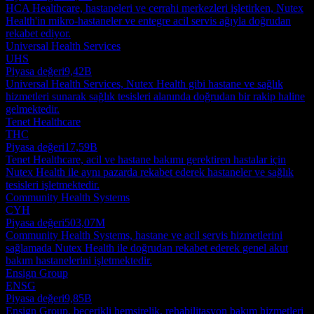
HCA Healthcare, hastaneleri ve cerrahi merkezleri işletirken, Nutex
Health'in mikro-hastaneler ve entegre acil servis ağıyla doğrudan
rekabet ediyor.
Universal Health Services
UHS
Piyasa değeri
9,42B
Universal Health Services, Nutex Health gibi hastane ve sağlık
hizmetleri sunarak sağlık tesisleri alanında doğrudan bir rakip haline
gelmektedir.
Tenet Healthcare
THC
Piyasa değeri
17,59B
Tenet Healthcare, acil ve hastane bakımı gerektiren hastalar için
Nutex Health ile aynı pazarda rekabet ederek hastaneler ve sağlık
tesisleri işletmektedir.
Community Health Systems
CYH
Piyasa değeri
503,07M
Community Health Systems, hastane ve acil servis hizmetlerini
sağlamada Nutex Health ile doğrudan rekabet ederek genel akut
bakım hastanelerini işletmektedir.
Ensign Group
ENSG
Piyasa değeri
9,85B
Ensign Group, becerikli hemşirelik, rehabilitasyon bakım hizmetleri