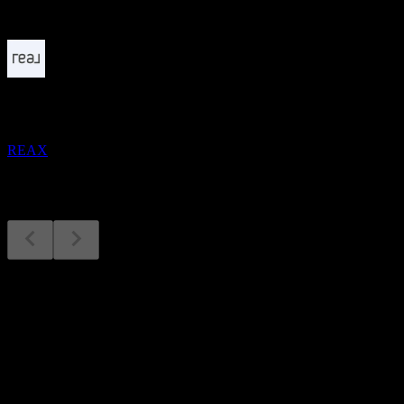
Yaklaşan
Finansal sonuçlar
5
NOV
The Real Brokerage
REAX
Finansal sonuçlar
5
Nov
Beklenen
Q4 2024
Q1 2025