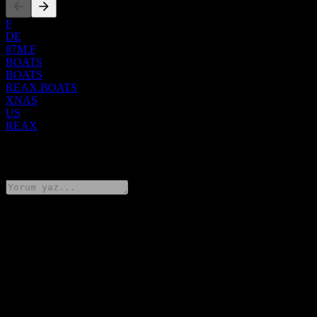
F
DE
87M.F
BOATS
BOATS
REAX.BOATS
XNAS
US
REAX
0 Comments
Düşüncelerini paylaş
FAQ
The Real Brokerage hissesinin bugünkü fiyatı nedir?
▼
The Real Brokerage hissesinin sembolü nedir?
▼