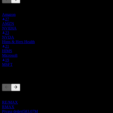
Bu liste, REAX'i takip eden Stock Events kullanıcılarının izleme
listelerine dayanmaktadır. Yatırım tavsiyesi değildir.
Amazon
27
AMZN
NVIDIA
23
NVDA
Hims & Hers Health
21
HIMS
Microsoft
19
MSFT
Rakipler
Bu liste, son piyasa olaylarına dayalı bir analizdir. Yatırım tavsiyesi
değildir.
RE/MAX
RMAX
Piyasa değeri
583,07M