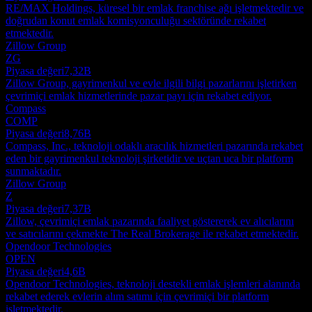
RE/MAX Holdings, küresel bir emlak franchise ağı işletmektedir ve
doğrudan konut emlak komisyonculuğu sektöründe rekabet
etmektedir.
Zillow Group
ZG
Piyasa değeri
7,32B
Zillow Group, gayrimenkul ve evle ilgili bilgi pazarlarını işletirken
çevrimiçi emlak hizmetlerinde pazar payı için rekabet ediyor.
Compass
COMP
Piyasa değeri
8,76B
Compass, Inc., teknoloji odaklı aracılık hizmetleri pazarında rekabet
eden bir gayrimenkul teknoloji şirketidir ve uçtan uca bir platform
sunmaktadır.
Zillow Group
Z
Piyasa değeri
7,37B
Zillow, çevrimiçi emlak pazarında faaliyet göstererek ev alıcılarını
ve satıcılarını çekmekte The Real Brokerage ile rekabet etmektedir.
Opendoor Technologies
OPEN
Piyasa değeri
4,6B
Opendoor Technologies, teknoloji destekli emlak işlemleri alanında
rekabet ederek evlerin alım satımı için çevrimiçi bir platform
işletmektedir.