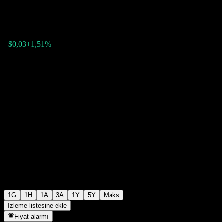
$2,02
121
+$0,03
+1,51%
12:33 Bugün
1G
1H
1A
3A
1Y
5Y
Maks
İzleme listesine ekle
Fiyat alarmı