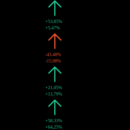
2021
kr20,00
+53,85%
22 Haz 2021
kr20,00
+5,47%
2020
kr13,00
-43,48%
16 Ara 2020
kr13,00
-15,98%
2019
kr23,00
+21,05%
19 Haz 2019
kr23,00
+13,79%
2018
kr19,00
+58,33%
15 Haz 2018
kr19,00
+64,25%