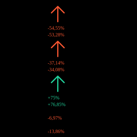
2026
kr10,00
-54,55%
06 Tem 2026
kr10,00
-53,28%
2025
kr22,00
-37,14%
02 Tem 2025
kr22,00
-34,08%
2024
kr35,00
+75%
20 Haz 2024
kr35,00
+76,85%
2023
kr20,00
-
22 Haz 2023
kr20,00
-6,97%
2022
kr20,00
-
22 Haz 2022
kr20,00
-13,86%