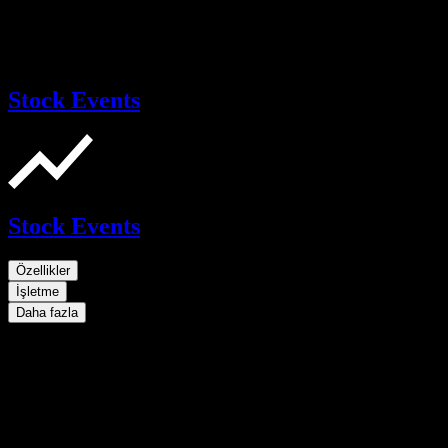
Stock Events
Stock Events
Özellikler
İşletme
Daha fazla