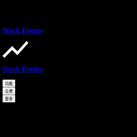
Stock Events
Stock Events
功能
企業
更多