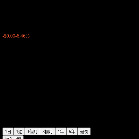
Let Him Cook
$0.000054
0
-$0.00
-6.46%
19:07 今天
1日
1週
1個月
3個月
1年
5年
最長