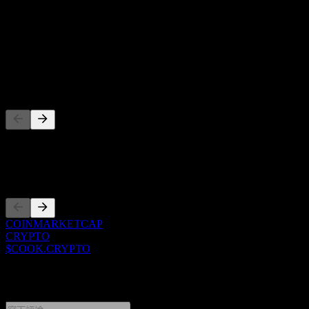
股息殖利率
-
股息
-
競爭對手
此清單為基於近期市場事件的分析。並非投資建議。
上市
COINMARKETCAP
CRYPTO
$COOK.CRYPTO
0 Comments