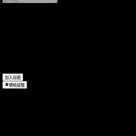
分享你的想法
FAQ
Let Him Cook 今天的股價是多少？
▼
Let Him Cook 的股票代號是什麼？
▼
Let Him Cook 位於哪個產業？
▼
Let Him Cook 何時完成拆股？
▼
加入自選
價格提醒