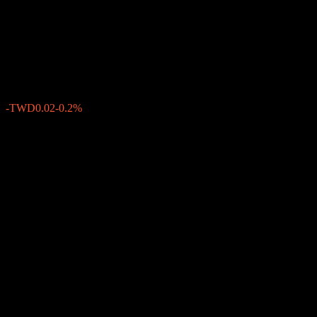
Fubon Global Selective Income
Bond Active
TWD10.11
2
-TWD0.02
-0.2%
03:31 今天