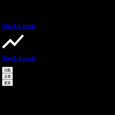
Stock Events
Stock Events
功能
企業
更多