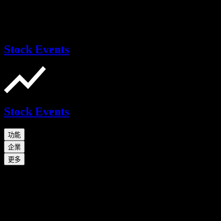
Stock Events
Stock Events
功能
企業
更多