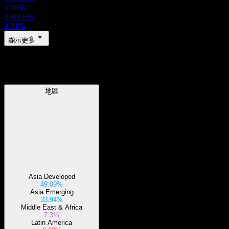
3.06%
9988.HK
1.91%
顯示更多
地區
地區
Asia Developed
49.09%
Asia Emerging
33.94%
Middle East & Africa
7.3%
Latin America