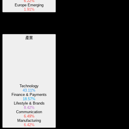
6.22%
Europe Emerging
1.91%
產業
產業
Technology
43.11%
Finance & Payments
18.57%
Lifestyle & Brands
8.42%
Communication
6.49%
Manufacturing
6.42%