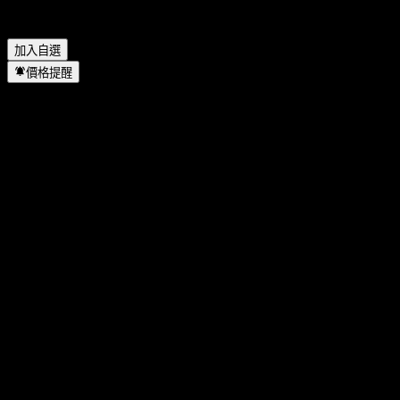
iShares MSCI Emerging Markets 位於哪個產業？
▼
iShares MSCI Emerging Markets 何時完成拆股？
▼
加入自選
價格提醒