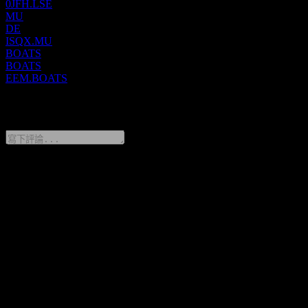
0JFH.LSE
MU
DE
ISQX.MU
BOATS
BOATS
EEM.BOATS
0 Comments
分享你的想法
FAQ
iShares MSCI Emerging Markets 今天的股價是多少？
▼
iShares MSCI Emerging Markets 的股票代號是什麼？
▼
iShares MSCI Emerging Markets 的股價在上漲嗎？
▼
iShares MSCI Emerging Markets 會發放股息嗎？
▼