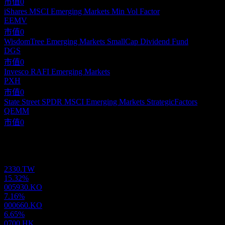
市值
0
iShares MSCI Emerging Markets Min Vol Factor
EEMV
市值
0
WisdomTree Emerging Markets SmallCap Dividend Fund
DGS
市值
0
Invesco RAFI Emerging Markets
PXH
市值
0
State Street SPDR MSCI Emerging Markets StrategicFactors
QEMM
市值
0
投資組合
2330.TW
15.32%
005930.KO
7.16%
000660.KO
6.65%
0700.HK