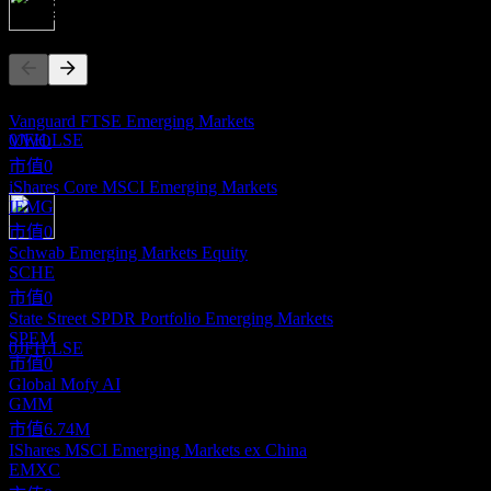
競爭對手
除息
15
JUN
28
此清單為基於近期市場事件的分析。並非投資建議。
iShares MSCI Emerging Markets
Vanguard FTSE Emerging Markets
預估
0JFH.LSE
VWO
市值
0
iShares Core MSCI Emerging Markets
IEMG
市值
0
Schwab Emerging Markets Equity
股息支付
SCHE
16
JUN
28
市值
0
iShares MSCI Emerging Markets
State Street SPDR Portfolio Emerging Markets
預估
SPEM
0JFH.LSE
市值
0
Global Mofy AI
GMM
市值
6.74M
IShares MSCI Emerging Markets ex China
EMXC