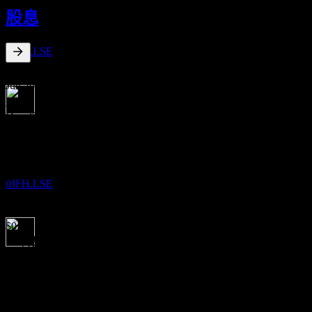
18
股息
DEC
iShares MSCI Emerging Markets
預估
0JFH.LSE
1.71
%
股息殖利率
Jun 26
$0.35
Dec 25
除息
$0.76
15
Jun 25
JUN
27
iShares MSCI Emerging Markets
$0.45
預估
Dec 24
0JFH.LSE
$0.73
Jun 24
$0.29
10年成長
5.34%
股息支付
18
5年成長
JUN
27
2.73%
iShares MSCI Emerging Markets
3年成長
預估