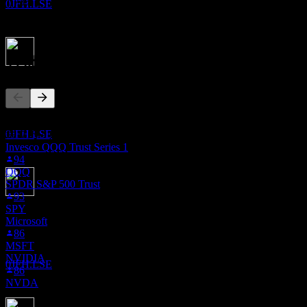
1.73%
0JFH.LSE
1年成長
-8.3%
其他人也在關注
除息
16
DEC
27
iShares MSCI Emerging Markets
此清單是根據在 Stock Events 上追蹤 0JFH.LSE 的使用者自選
預估
建立的。這不是投資建議。
0JFH.LSE
Invesco QQQ Trust Series 1
94
QQQ
SPDR S&P 500 Trust
93
股息支付
SPY
17
Microsoft
DEC
27
86
iShares MSCI Emerging Markets
MSFT
預估
NVIDIA
0JFH.LSE
86
NVDA