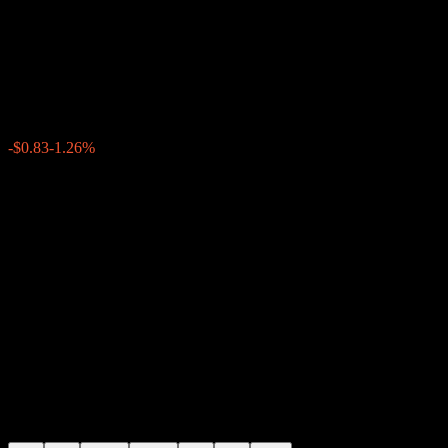
iShares MSCI Emerging
Markets
$64.99
597
-$0.83
-1.26%
Thursday 16:29