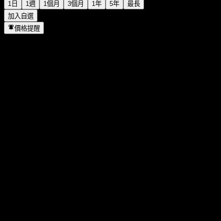
1日
1週
1個月
3個月
1年
5年
最長
加入自選
價格提醒
統計
當日最高
65.53
當日最低
64.56
52週高點
65.53
52週低點
60.78
成交量
76.4
平均成交量
-
市值
0