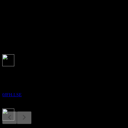
本益比
-
股息殖利率
1.71%
股息
1.11
即將到來
除息
15
DEC
iShares MSCI Emerging Markets
預估
0JFH.LSE
股息支付