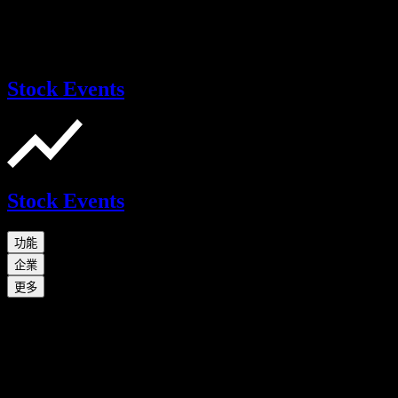
Stock Events
Stock Events
功能
企業
更多