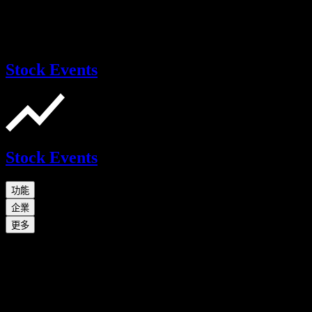
Stock Events
Stock Events
功能
企業
更多