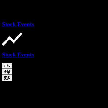
Stock Events
Stock Events
功能
企業
更多