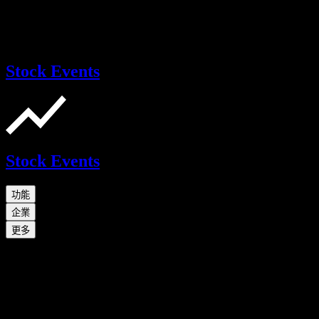
Stock Events
Stock Events
功能
企業
更多