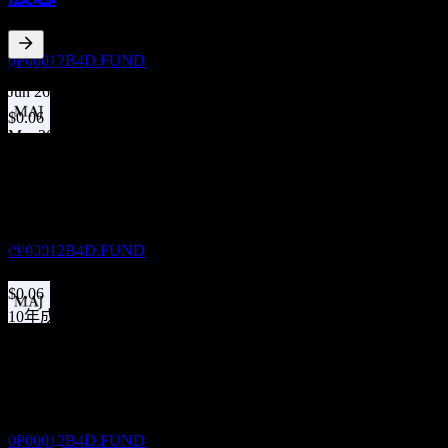
Fidelity U.S. Growth & Income Private Pool B
USD
預估
0P00012B4D.FUND
5.61
%
股息殖利率
Jun 26
$0.06
Mar 26
除息
$0.02
23
Dec 25
DEC
Fidelity U.S. Growth & Income Private Pool B
$0.75
USD
Sep 25
預估
$0.05
0P00012B4D.FUND
Jun 25
$0.06
10年成長
股息支付
不適用
23
5年成長
DEC
不適用
Fidelity U.S. Growth & Income Private Pool B
USD
3年成長
預估
69.02%
0P00012B4D.FUND