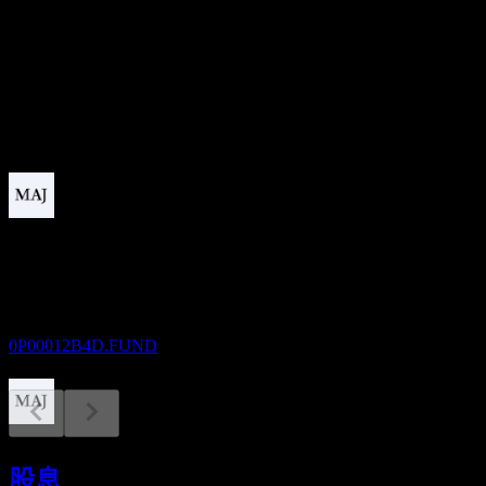
股息殖利率
5.61%
股息
0.88
即將到來
除息
30
SEP
Fidelity U.S. Growth & Income Private Pool B
USD
預估
0P00012B4D.FUND
股息支付
30
股息
SEP