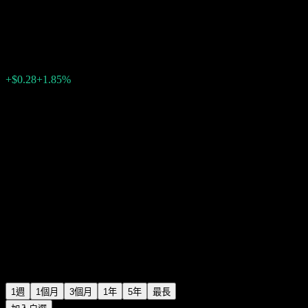
Fidelity U.S. Growth & Income
$15.67
0
+$0.28
+1.85%
上週
1週
1個月
3個月
1年
5年
最長