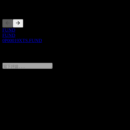
上市
FUND
FUND
0P00019XTS.FUND
0 Comments
分享你的想法
FAQ
BOCHK All Weather Asia (ex-Japan) Equity Fund A1 USD Acc
今天的股價是多少？
▼
BOCHK All Weather Asia (ex-Japan) Equity Fund A1 USD Acc
的股票代號是什麼？
▼