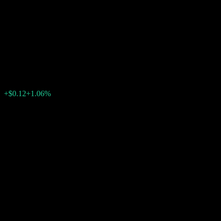
BOCHK All Weather Asia (ex-
Japan) Equity Fund A1 USD
Acc
$11.48
0
+$0.12
+1.06%
上週