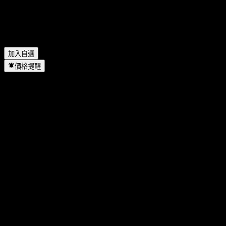
BOCHK All Weather Asia (ex-Japan) Equity Fund A1 USD Acc
位於哪個產業？
▼
BOCHK All Weather Asia (ex-Japan) Equity Fund A1 USD Acc
何時完成拆股？
▼
加入自選
價格提醒