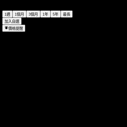
1週
1個月
3個月
1年
5年
最長
加入自選
價格提醒
統計
當日最高
11.48
當日最低
11.48
52週高點
12.31
52週低點
7.67
成交量
-
平均成交量
-