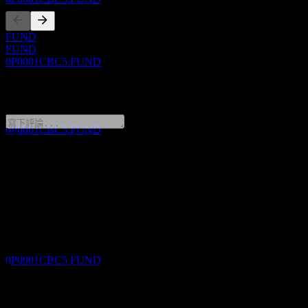
FUND
FUND
除息
0P0001CBC5.FUND
3
DEC
0 Comments
Capital Global Abundant Income Fund Of
Fund NB AUD
預估
0P0001CBC5.FUND
分享你的想法
股息支付
FAQ
3
DEC
Capital Global Abundant Income Fund Of
Capital Global Abundant Income Fund Of Fund NB AUD 今天
Fund NB AUD
的股價是多少？
▼
預估
0P0001CBC5.FUND
Capital Global Abundant Income Fund Of Fund NB AUD 的股
票代號是什麼？
▼
Capital Global Abundant Income Fund Of Fund NB AUD 會發