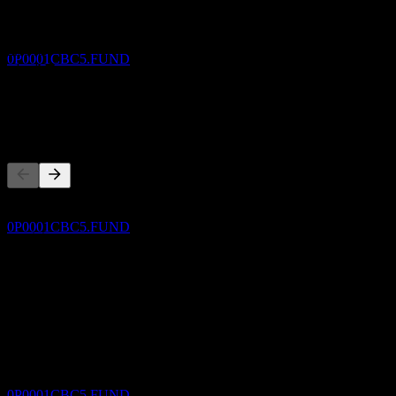
不適用
Capital Global Abundant Income Fund Of
Fund NB AUD
3年成長
預估
2.33%
0P0001CBC5.FUND
1年成長
147.31%
競爭對手
除息
3
NOV
Capital Global Abundant Income Fund Of
Fund NB AUD
此清單為基於近期市場事件的分析。並非投資建議。
預估
0P0001CBC5.FUND
關於
Show more...
股息支付
執行長
3
ISIN
NOV
0P0001CBC5
Capital Global Abundant Income Fund Of
Fund NB AUD
上市
預估
0P0001CBC5.FUND