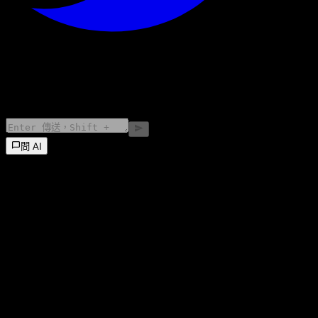
©
2026
Stock Events GmbH
問 AI