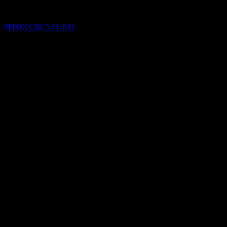
Capital Global Abundant Income Fund Of
Fund NB AUD
預估
0P0001CBC5.FUND