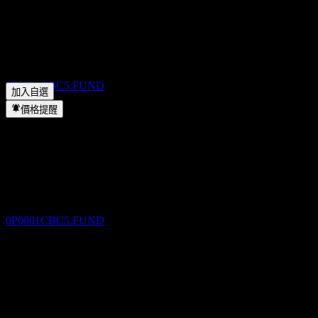
放股息嗎？
▼
除息
Capital Global Abundant Income Fund Of Fund NB AUD 位於
4
JAN
27
哪個產業？
▼
Capital Global Abundant Income Fund Of
Capital Global Abundant Income Fund Of Fund NB AUD 何時
Fund NB AUD
完成拆股？
▼
預估
0P0001CBC5.FUND
加入自選
價格提醒
股息支付
4
JAN
27
Capital Global Abundant Income Fund Of
Fund NB AUD
預估
0P0001CBC5.FUND
除息
3
FEB
27