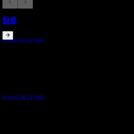
股息支付
3
股息
SEP
Capital Global Abundant Income Fund Of
Fund NB AUD
預估
0P0001CBC5.FUND
7.64
%
股息殖利率
Sep 26
A$0.05
Aug 26
除息
A$0.05
5
Jul 26
OCT
Capital Global Abundant Income Fund Of
A$0.05
Fund NB AUD
Jun 26
預估
A$0.05
0P0001CBC5.FUND
May 26
A$0.05
10年成長
股息支付
不適用
5
5年成長
OCT