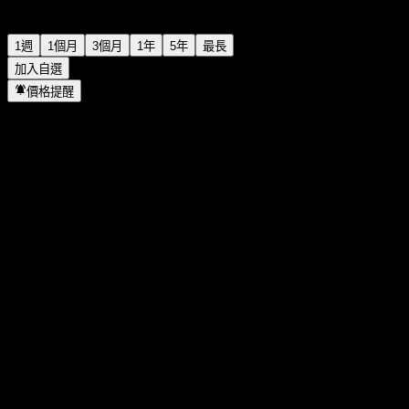
1週
1個月
3個月
1年
5年
最長
加入自選
價格提醒
統計
當日最高
7.4
當日最低
7.4
52週高點
7.84
52週低點
6.66
成交量
-
平均成交量
-