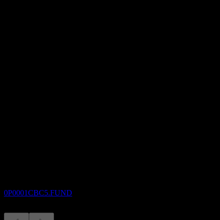
市值
0
本益比
-
股息殖利率
7.64%
股息
0.57
即將到來
除息
3
SEP
Capital Global Abundant Income Fund Of
Fund NB AUD
預估
0P0001CBC5.FUND