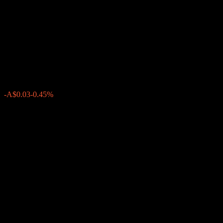
Capital Global Abundant
Income Fund Of Fund NB
AUD
A$7.40
0
-A$0.03
-0.45%
上週