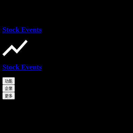
Stock Events
Stock Events
功能
企業
更多