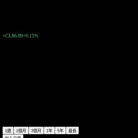
Fondo Mutuo Banchile Estraté
CL$4,483.08
0
+CL$6.89
+0.15%
上週
1週
1個月
3個月
1年
5年
最長