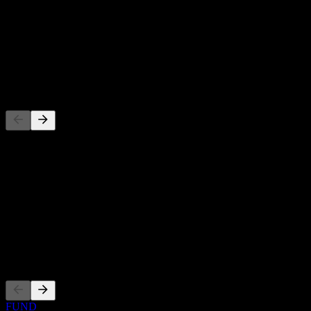
股息殖利率
-
股息
-
競爭對手
此清單為基於近期市場事件的分析。並非投資建議。
關於
Show more...
執行長
上市
FUND