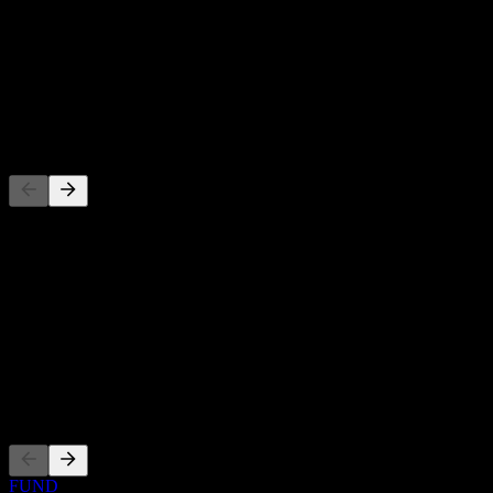
股息殖利率
-
股息
-
競爭對手
此清單為基於近期市場事件的分析。並非投資建議。
關於
Show more...
執行長
上市
FUND