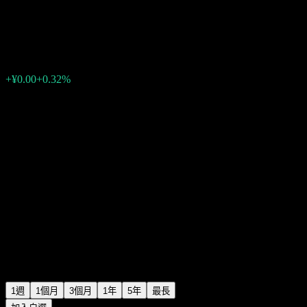
ICBCCS Double Return Bd C
¥1.0420
0
+¥0.00
+0.32%
上週
1週
1個月
3個月
1年
5年
最長