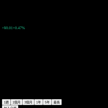
Huaan Tianxi 1Y Own Alloc C
¥1.0929
0
+¥0.01
+0.47%
上週
1週
1個月
3個月
1年
5年
最長