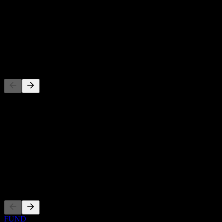
股息殖利率
-
股息
-
競爭對手
此清單為基於近期市場事件的分析。並非投資建議。
關於
Show more...
執行長
上市
FUND