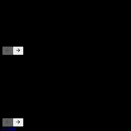
股息殖利率
-
股息
-
競爭對手
此清單為基於近期市場事件的分析。並非投資建議。
關於
Show more...
執行長
上市
FUND