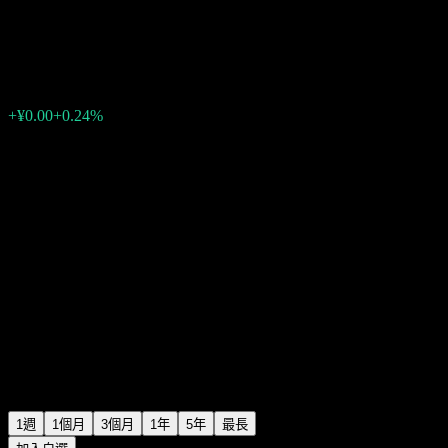
CMF Xiangcheng Enhanced Bd
¥1.1760
0
+¥0.00
+0.24%
上週
1週
1個月
3個月
1年
5年
最長