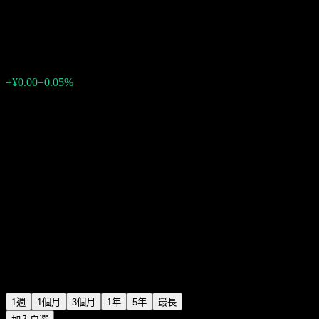
Guolian Hengli Pure Bond C
¥1.0893
0
+¥0.00
+0.05%
上週
1週
1個月
3個月
1年
5年
最長