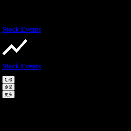
Stock Events
Stock Events
功能
企業
更多