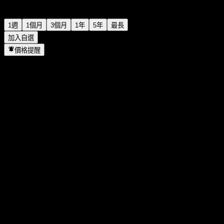
1週
1個月
3個月
1年
5年
最長
加入自選
價格提醒
統計
當日最高
1.5211
當日最低
1.5211
52週高點
1.766
52週低點
0.969
成交量
-
平均成交量
-