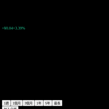
Rising HuiYuan Return Alloc C
¥1.1209
0
+¥0.04
+3.39%
上週
1週
1個月
3個月
1年
5年
最長