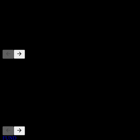
股息殖利率
-
股息
-
競爭對手
此清單為基於近期市場事件的分析。並非投資建議。
關於
Show more...
執行長
上市
FUND