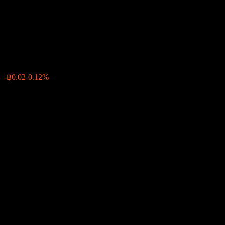
KKP PASSIVE GLOBAL
EQUITY FUND-HEDGED M
฿19.45
0
-฿0.02
-0.12%
上週