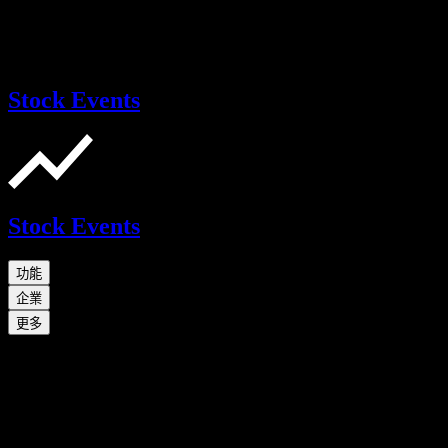
Stock Events
Stock Events
功能
企業
更多