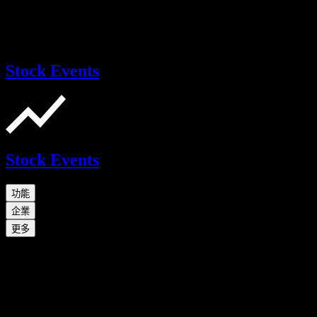
Stock Events
Stock Events
功能
企業
更多