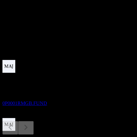
本益比
-
股息殖利率
0.5%
股息
0.01
即將到來
除息
13
JAN
27
China Universal 90d Rolling Short Bd D
預估
0P0001RMGB.FUND
股息支付