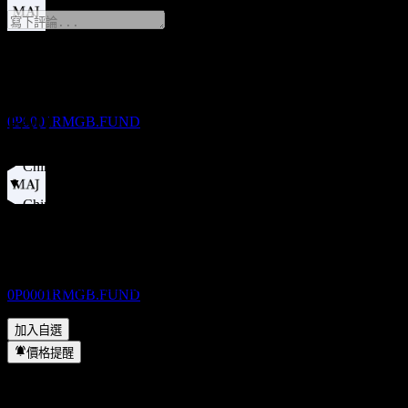
股息支付
2
JUN
28
分享你的想法
China Universal 90d Rolling Short Bd D
預估
FAQ
0P0001RMGB.FUND
China Universal 90d Rolling Short Bd D 今天的股價是多少？
▼
China Universal 90d Rolling Short Bd D 的股票代號是什麼？
除息
▼
5
China Universal 90d Rolling Short Bd D 的股價在上漲嗎？
▼
JUN
28
China Universal 90d Rolling Short Bd D 會發放股息嗎？
▼
China Universal 90d Rolling Short Bd D
預估
China Universal 90d Rolling Short Bd D 位於哪個產業？
▼
0P0001RMGB.FUND
China Universal 90d Rolling Short Bd D 何時完成拆股？
▼
加入自選
價格提醒