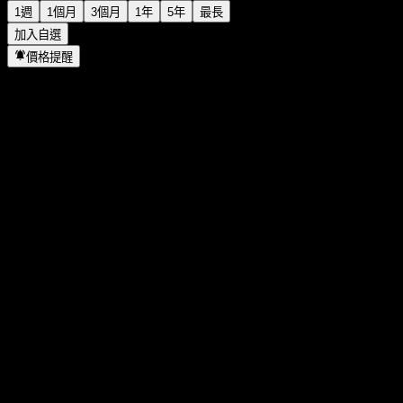
1週
1個月
3個月
1年
5年
最長
加入自選
價格提醒
統計
當日最高
1.2025
當日最低
1.2025
52週高點
1.2025
52週低點
1.184
成交量
-
平均成交量
-
市值
0