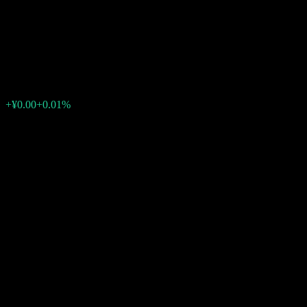
China Universal 90d Rolling
Short Bd D
¥1.2025
0
+¥0.00
+0.01%
上週