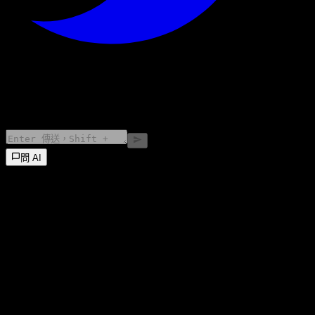
©
2026
Stock Events GmbH
問 AI