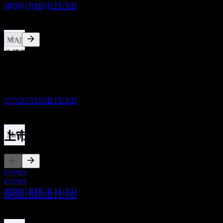
0P0001RMGB.FUND
競爭對手
此清單為基於近期市場事件的分析。並非投資建議。
除息
13
JAN
28
關於
China Universal 90d Rolling Short Bd D
預估
Show more...
0P0001RMGB.FUND
執行長
上市
股息支付
13
JAN
28
FUND
China Universal 90d Rolling Short Bd D
FUND
預估
0P0001RMGB.FUND
0P0001RMGB.FUND
0 Comments