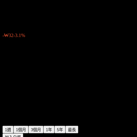
Welcome IPO High Yield Matur
₩1,000
0
-₩32
-3.1%
上週
1週
1個月
3個月
1年
5年
最長