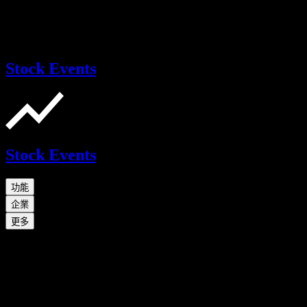
Stock Events
Stock Events
功能
企業
更多