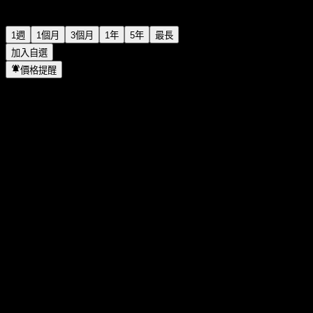
1週
1個月
3個月
1年
5年
最長
加入自選
價格提醒
統計
當日最高
812
當日最低
812
52週高點
943
52週低點
753
成交量
-
平均成交量
-