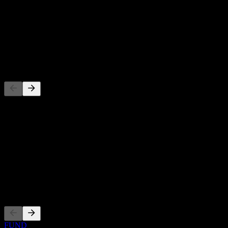
股息殖利率
-
股息
-
競爭對手
此清單為基於近期市場事件的分析。並非投資建議。
關於
Show more...
執行長
上市
FUND