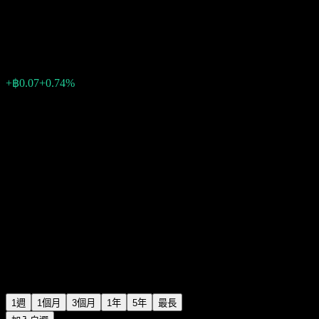
SCB Sovereign Bond 6M15
฿10.09
0
+฿0.07
+0.74%
上週
1週
1個月
3個月
1年
5年
最長