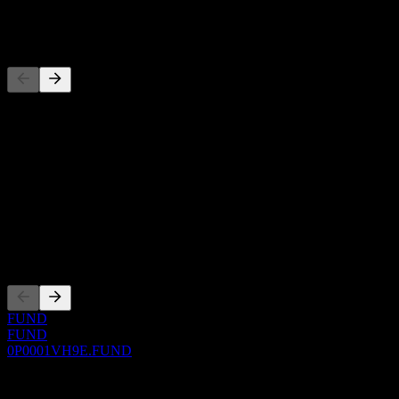
競爭對手
此清單為基於近期市場事件的分析。並非投資建議。
關於
Show more...
執行長
上市
FUND
FUND
0P0001VH9E.FUND
0 Comments