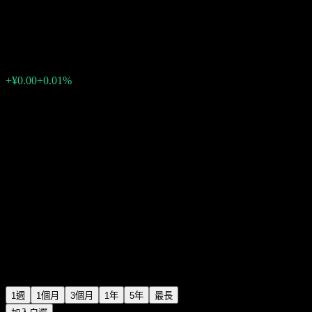
BOBSAMC JuCheng Pure Bond
¥1.0153
0
+¥0.00
+0.01%
上週
1週
1個月
3個月
1年
5年
最長