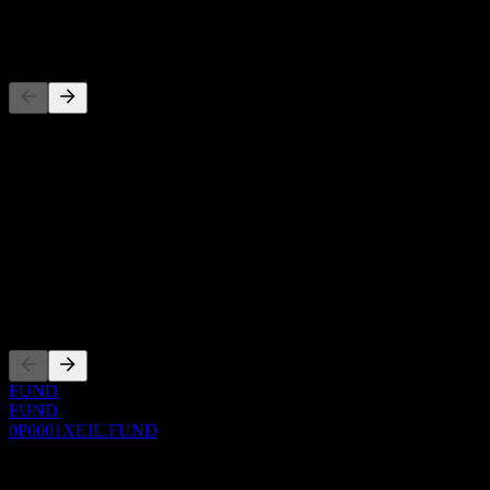
競爭對手
此清單為基於近期市場事件的分析。並非投資建議。
關於
Show more...
執行長
上市
FUND
FUND
0P0001XEJL.FUND
0 Comments