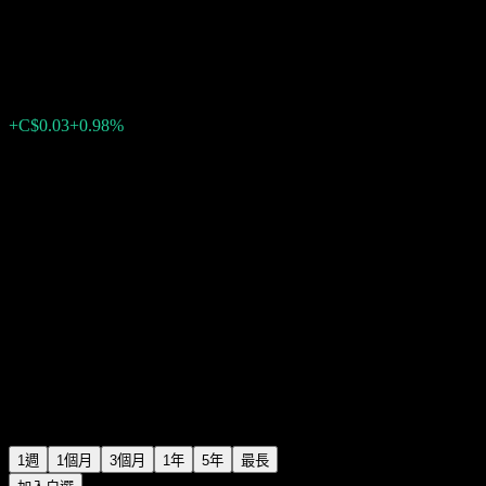
CI Solana Fund series PH
C$3.25
0
+C$0.03
+0.98%
上週
1週
1個月
3個月
1年
5年
最長