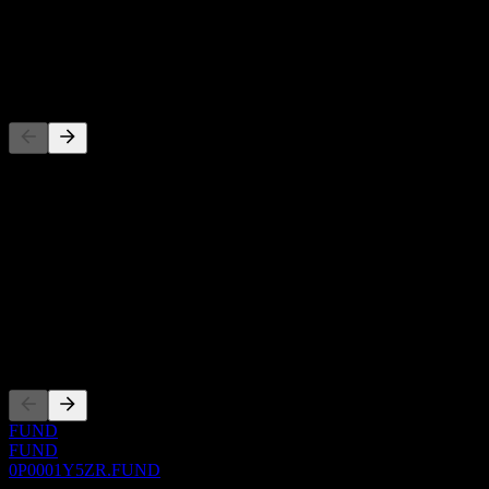
1年成長
不適用
競爭對手
此清單為基於近期市場事件的分析。並非投資建議。
關於
Show more...
執行長
上市
FUND
FUND
0P0001Y5ZR.FUND