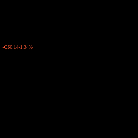
Desjardins Global
Infrastructure Fund Series K
C$10.55
0
-C$0.14
-1.34%
上週