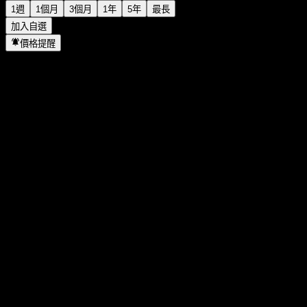
1週
1個月
3個月
1年
5年
最長
加入自選
價格提醒
統計
當日最高
10.55
當日最低
10.55
52週高點
10.83
52週低點
10.18
成交量
-
平均成交量
-
市值
0