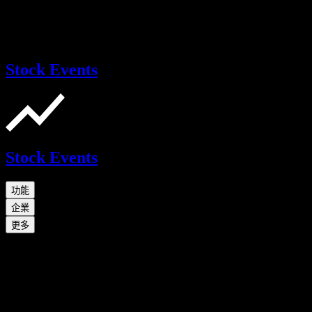
Stock Events
Stock Events
功能
企業
更多