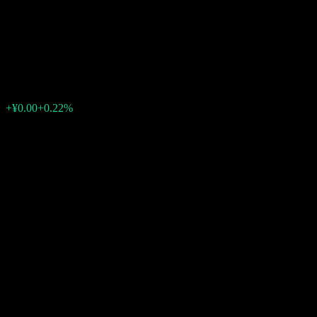
China Southern YiXiang
Stable Bond A
¥1.0053
0
+¥0.00
+0.22%
上週