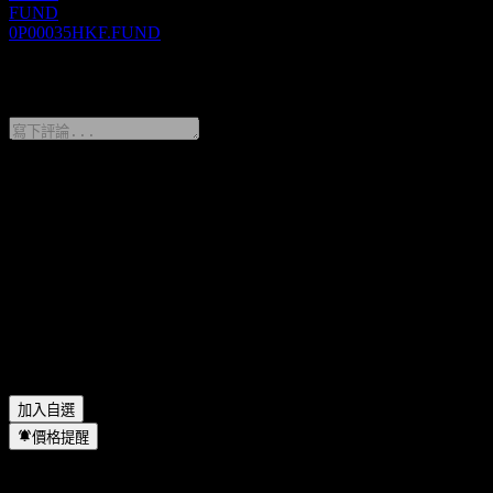
FUND
0P00035HKF.FUND
0 Comments
分享你的想法
FAQ
GTS Fengtai Alloc C 今天的股價是多少？
▼
GTS Fengtai Alloc C 的股票代號是什麼？
▼
GTS Fengtai Alloc C 位於哪個產業？
▼
GTS Fengtai Alloc C 何時完成拆股？
▼
加入自選
價格提醒