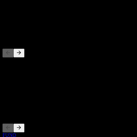
股息殖利率
-
股息
-
競爭對手
此清單為基於近期市場事件的分析。並非投資建議。
關於
Show more...
執行長
上市
FUND