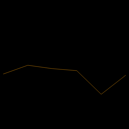
下一步
財務
-0.07
-0.01
2.03%
利潤率
0.06
有盈利
0.13
2020
2021
2022
2023
2024
2025
21.04B
營收
428M
淨利
其他人也在關注