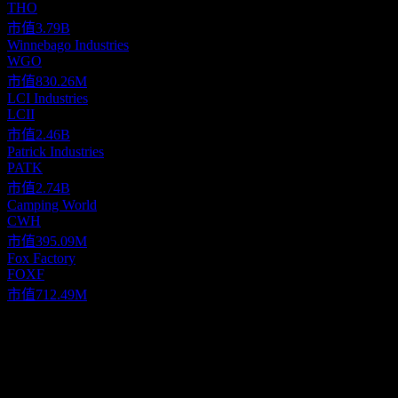
THO
市值
3.79B
Winnebago Industries
WGO
市值
830.26M
LCI Industries
LCII
市值
2.46B
Patrick Industries
PATK
市值
2.74B
Camping World
CWH
市值
395.09M
Fox Factory
FOXF
市值
712.49M
關於
Dometic Group AB (publ) provides mobile living solutions for food
and beverage, climate, power and control, and other applications in