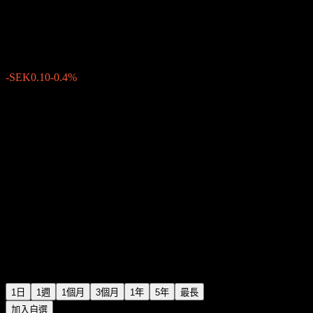
Dometic Group AB (PUBL)
SEK24.68
20
-SEK0.10
-0.4%
Thursday 15:24
1日
1週
1個月
3個月
1年
5年
最長
加入自選