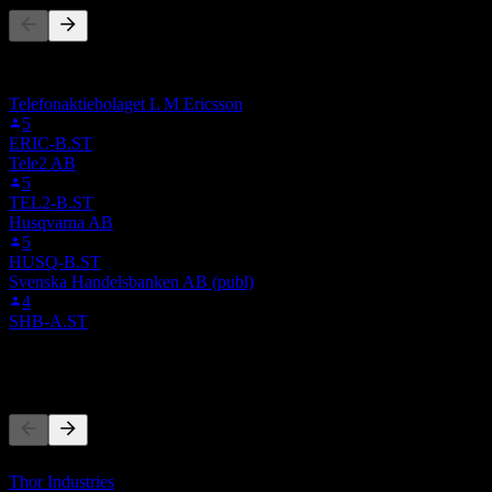
此清單是根據在 Stock Events 上追蹤 0RCO.LSE 的使用者自選
建立的。這不是投資建議。
Telefonaktiebolaget L M Ericsson
5
ERIC-B.ST
Tele2 AB
5
TEL2-B.ST
Husqvarna AB
5
HUSQ-B.ST
Svenska Handelsbanken AB (publ)
4
SHB-A.ST
競爭對手
此清單為基於近期市場事件的分析。並非投資建議。
Thor Industries