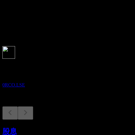
股息殖利率
-
股息
-
即將到來
財報
22
OCT
Dometic Group AB (PUBL)
0RCO.LSE
股息