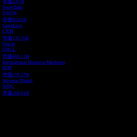
市值
3.97B
Snowflake
SNOW
市值
90.62B
Salesforce
CRM
市值
133.76B
Oracle
ORCL
市值
405.11B
International Business Machines
IBM
市值
270.27B
Western Digital
WDC
市值
200.81B
關於
Dropbox, Inc. provides a content collaboration platform in the
United States and internationally. The company's platform enables
individuals, families, teams, and organizations to collaborate for free