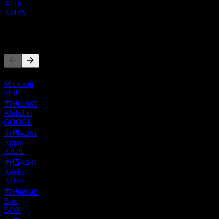
118
AMZN
競爭對手
此清單為基於近期市場事件的分析。並非投資建議。
Microsoft
MSFT
市值
2.86T
Alphabet
GOOGL
市值
4.36T
Apple
AAPL
市值
4.63T
Adobe
ADBE
市值
88.9B
Box
BOX