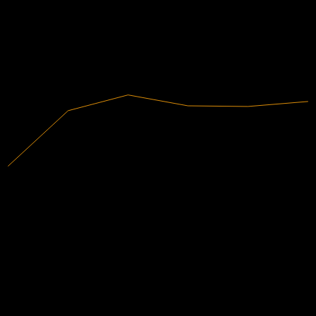
有盈利
2020
2021
2022
2023
2024
2025
2.19B
營收
443.6M
淨利
分析師評級
20.49
平均目標價
最高預估為 24.28。
來自過去6個月內的 5 則評分。這不是投資建議。